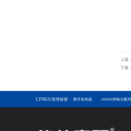
上篇
下篇
LINKS/
友情链接：
莱丹发热器
1600W焊枪头配