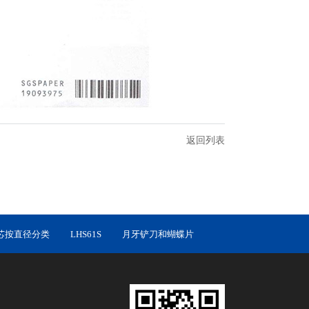
返回列表
芯按直径分类
LHS61S
月牙铲刀和蝴蝶片