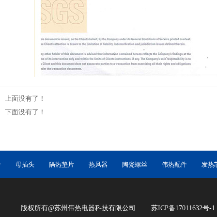
：
上面没有了！
：
下面没有了！
件
母插头
隔热垫片
热风器
陶瓷螺丝
伟热配件
发热
版权所有@苏州伟热电器科技有限公司
苏ICP备17011632号-1